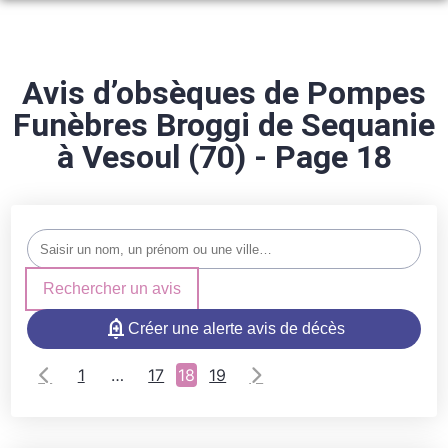
NOS SERVICES
ARTICLES FUNÉRAIRES
Avis d’obsèques de Pompes
ORGANISER DES OBSÈQUES
Funèbres Broggi de Sequanie
NOS AGENCES
PRÉVOIR SES OBSÈQUES
à Vesoul (70) - Page 18
NOS CHAMBRES FUNERAIRES
AMANCE
MARBRERIE FUNÉRAIRE
ESPACES HOMMAGES
AMANCE
MONTDORÉ
SERVICES AUX FAMILLES
PORT-SUR-SAÔNE
PORT-SUR-SAÔNE
Rechercher un avis
MONTDORÉ
COMBEAUFONTAINE
Créer une alerte avis de décès
ÉCHENOZ-LA-MÉLINE
ÉCHENOZ-LA-MÉLINE
1
…
17
18
19
COMBEAUFONTAINE
BREUCHES