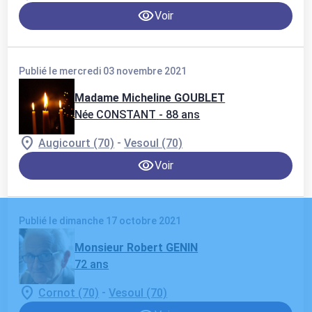
Voir
Publié le mercredi 03 novembre 2021
Madame Micheline GOUBLET
Née CONSTANT
- 88 ans
-
Augicourt (70)
Vesoul (70)
Voir
Publié le dimanche 17 octobre 2021
Monsieur Robert GENIN
72 ans
-
Cornot (70)
Vesoul (70)