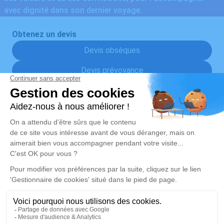
avec dignité dans son dernier voyage.
Obtenez un devis
Devis obsèques
Devis prévoyance
Devis marbrerie
Nos Services
Liens utiles
Organiser des obsèques
Avis de décès
Monuments funéraires
Demande de rendez-vous en
agence
Services aux familles
Nos réseaux sociaux
Mentions légales
Politique de traitement des données personnelles
Politique d’utilisation des cookies