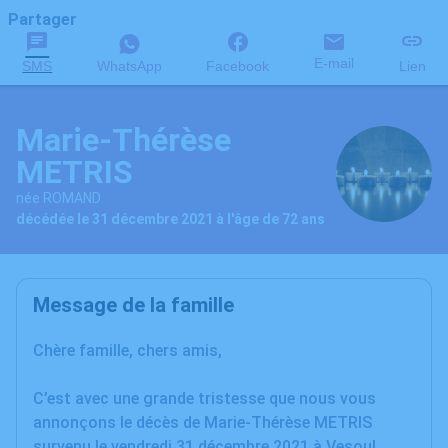
Partager
E-mail
SMS
WhatsApp
Facebook
Lien
Marie-Thérèse
METRIS
née ROMAND
décédée le 31 décembre 2021 à l'âge de 72 ans
Message de la famille
Chère famille, chers amis,
C’est avec une grande tristesse que nous vous
annonçons le décès de Marie-Thérèse METRIS
survenu le vendredi 31 décembre 2021 à Vesoul.