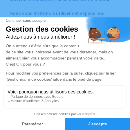
Nous vous invitons à utiliser cet espace pour
laisser vos condoléances, partager des photos
souvenirs, une anecdote ou exprimer vos pensées à
travers des poèmes ou des textes. Cet endroit est
un lieu d'expression dédié à honorer la mémoire de
Marie-Thérèse METRIS.
Un service de plantation d’arbre hommage est
disponible ici
.
Je rends hommage
Cérémonie civile
mardi 04 janvier 2022 à 14h30
1
Information indisponible
Faire-part
Hommages