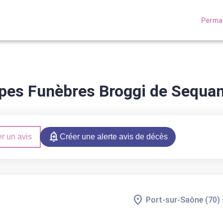
Perman
 CHAMBRES FUNERAIRES
ESPACES HOMMAGES
es Funèbres Broggi de Sequan
r un avis
Créer une alerte avis de décès
Port-sur-Saône (70)