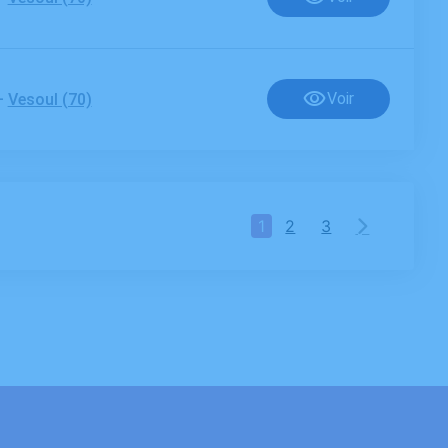
-
Voir
Vesoul (70)
1
2
3