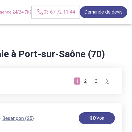
03 67 72 11 44
Demande de devis
ence 24/24 7j/7
ie à Port-sur-Saône (70)
1
2
3
-
Voir
Besançon (25)