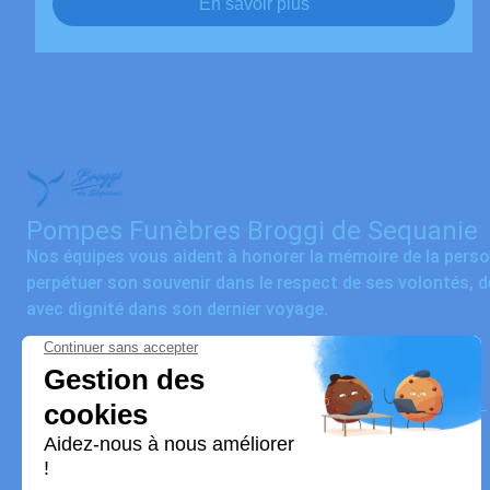
En savoir plus
Pompes Funèbres Broggi de Sequanie
Nos équipes vous aident à honorer la mémoire de la pers
perpétuer son souvenir dans le respect de ses volontés, 
avec dignité dans son dernier voyage.
Nos agences
Marbrerie Colney / Broggi
03 67 72 11 33
contact@pf-broggi.fr
29 bis Rue de Sainte-Marie - 70300 - Breuches