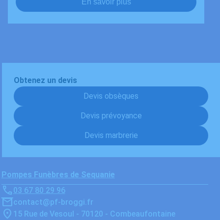
En savoir plus
Obtenez un devis
Devis obsèques
Devis prévoyance
Devis marbrerie
Pompes Funèbres de Sequanie
03 67 80 29 96
contact@pf-broggi.fr
15 Rue de Vesoul - 70120 - Combeaufontaine