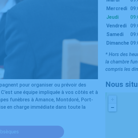
Mercredi
09:
Jeudi
09:
Vendredi
09:
Samedi
09:
Dimanche
09:
* Hors des heur
la chambre funé
compris les dim
Nous sit
agnent pour organiser ou prévoir des
C’est une équipe impliquée à vos côtés et à
+
mpes funèbres à Amance, Montdoré, Port-
se en charge immédiate dans toute la
−
obsèques