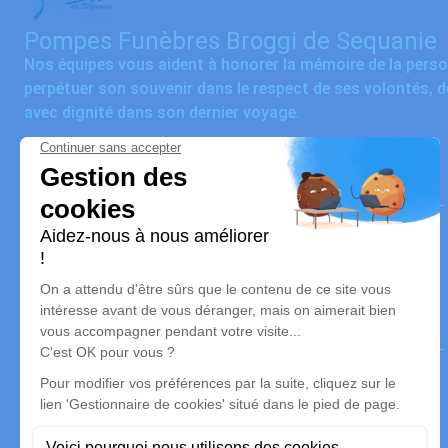
Pompes Funèbres Broggi de Sequanie
Nos équipes vous aident à honorer la mémoire de la pers
perpétuer son souvenir dans le respect de ses volontés, 
avec dignité dans son dernier voyage.
Nos agences
Marbrerie Colney / Broggi
03 67 72 11 33
contact@pf-broggi.fr
29 bis Rue de Sainte-Marie - 70300 - Breuches
4.9/5 - 19 avis
Pompes Funèbres de Sequanie
03 67 80 39 80
contact@pf-broggi.fr
ZA En Crimard - 70210 - Montdoré
4.7/5 - 30 avis