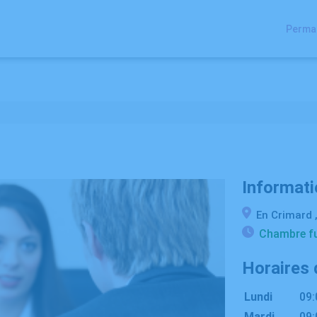
Perman
 CHAMBRES FUNERAIRES
ESPACES HOMMAGES
Informati
En Crimard 
Chambre fu
Horaires 
Lundi
09:
Mardi
09: