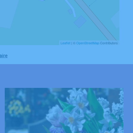
Leaflet
| ©
OpenStreetMap
Contributors
aire