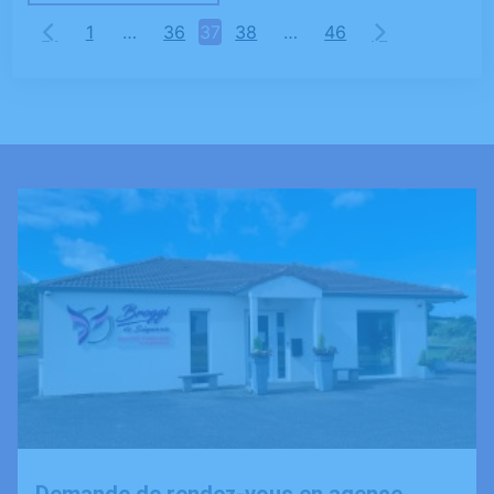
1
…
36
37
38
…
46
Demande de rendez-vous en agence