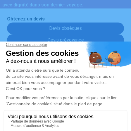
avec dignité dans son dernier voyage.
Obtenez un devis
Devis obsèques
Devis prévoyance
Devis marbrerie
Nos Services
Liens utiles
Organiser des obsèques
Avis de décès
Monuments funéraires
Demande de rendez-vous en
agence
Services aux familles
Nos réseaux sociaux
Mentions légales
Politique de traitement des données personnelles
Politique d’utilisation des cookies