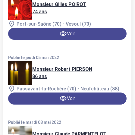
Monsieur Gilles POIROT
74 ans
-
Port-sur-Saône (70)
Vesoul (70)
Voir
Publié le jeudi 05 mai 2022
Monsieur Robert PIERSON
86 ans
-
Passavant-la-Rochère (70)
Neufchâteau (88)
Voir
Publié le mardi 03 mai 2022
Monsieur Claude PARMENTELOT