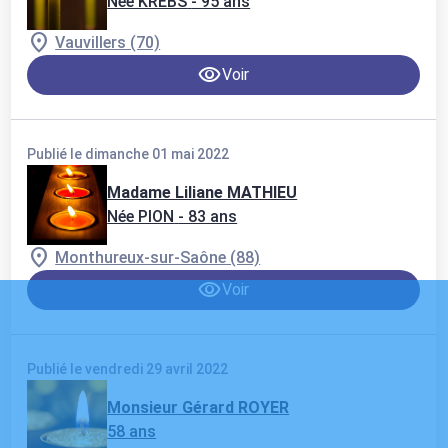
Née KREBS
- 95 ans
Vauvillers (70)
Voir
Publié le dimanche 01 mai 2022
Madame Liliane MATHIEU
Née PION
- 83 ans
Monthureux-sur-Saône (88)
Voir
Publié le vendredi 29 avril 2022
Monsieur Gérard ROYER
58 ans