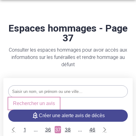
NOS SERVICES
ARTICLES FUNÉRAIRES
Espaces hommages - Page
ORGANISER DES OBSÈQUES
37
NOS AGENCES
PRÉVOIR SES OBSÈQUES
NOS CHAMBRES FUNERAIRES
AMANCE
Consulter les espaces hommages pour avoir accès aux
MARBRERIE FUNÉRAIRE
informations sur les funérailles et rendre hommage au
ESPACES HOMMAGES
AMANCE
MONTDORÉ
défunt
SERVICES AUX FAMILLES
PORT-SUR-SAÔNE
PORT-SUR-SAÔNE
MONTDORÉ
COMBEAUFONTAINE
Rechercher un avis
ÉCHENOZ-LA-MÉLINE
ÉCHENOZ-LA-MÉLINE
Créer une alerte avis de décès
COMBEAUFONTAINE
BREUCHES
1
…
36
37
38
…
46