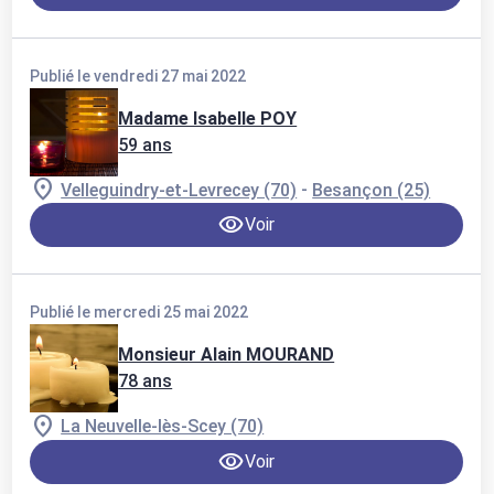
Publié le vendredi 27 mai 2022
Madame Isabelle POY
59 ans
-
Velleguindry-et-Levrecey (70)
Besançon (25)
Voir
Publié le mercredi 25 mai 2022
Monsieur Alain MOURAND
78 ans
La Neuvelle-lès-Scey (70)
Voir