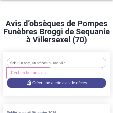
NOS SERVICES
ARTICLES FUNÉRAIRES
Avis d’obsèques de Pompes
ORGANISER DES OBSÈQUES
Funèbres Broggi de Sequanie
NOS AGENCES
PRÉVOIR SES OBSÈQUES
à Villersexel (70)
NOS CHAMBRES FUNERAIRES
AMANCE
MARBRERIE FUNÉRAIRE
ESPACES HOMMAGES
AMANCE
MONTDORÉ
SERVICES AUX FAMILLES
PORT-SUR-SAÔNE
PORT-SUR-SAÔNE
Rechercher un avis
MONTDORÉ
COMBEAUFONTAINE
Créer une alerte avis de décès
ÉCHENOZ-LA-MÉLINE
ÉCHENOZ-LA-MÉLINE
COMBEAUFONTAINE
BREUCHES
Publié le mardi 06 janvier 2026