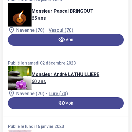
COMBEAUFONTAINE
BREUCHES
Monsieur Pascal BRINGOUT
65 ans
-
Navenne (70)
Vesoul (70)
Voir
Publié le samedi 02 décembre 2023
Monsieur André LATHUILLIÈRE
60 ans
-
Navenne (70)
Lure (70)
Voir
Publié le lundi 16 janvier 2023