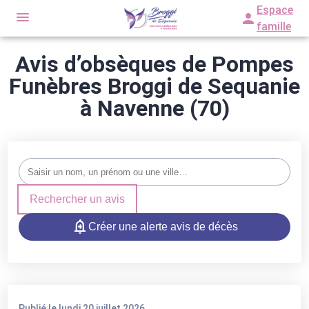
Espace
famille
Avis d’obsèques de Pompes
NOS SERVICES
Funèbres Broggi de Sequanie
ARTICLES FUNÉRAIRES
ORGANISER DES OBSÈQUES
à Navenne (70)
NOS AGENCES
PRÉVOIR SES OBSÈQUES
NOS CHAMBRES FUNERAIRES
AMANCE
MARBRERIE FUNÉRAIRE
ESPACES HOMMAGES
AMANCE
MONTDORÉ
SERVICES AUX FAMILLES
Rechercher un avis
PORT-SUR-SAÔNE
PORT-SUR-SAÔNE
Créer une alerte avis de décès
MONTDORÉ
COMBEAUFONTAINE
ÉCHENOZ-LA-MÉLINE
ÉCHENOZ-LA-MÉLINE
Publié le lundi 20 juillet 2026