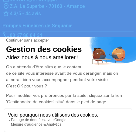
Z.A. La Superbe - 70160 - Amance
4.3/5 - 44 avis
Pompes Funèbres de Sequanie
03 67 80 04 64
contact@pf-broggi.fr
Z.A. La Mognotte - 70170 - Port-Sur-Saône
3.7/5 - 65 avis
Nos Services
Liens utiles
Organiser des obsèques
Avis de décès
Monuments funéraires
Demande de rendez-vous en
agence
Services aux familles
Nos réseaux sociaux
Mentions légales
Politique de traitement des données personnelles
Politique d’utilisation des cookies
Gestionnaire de cookies