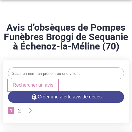
NOS SERVICES
ARTICLES FUNÉRAIRES
Avis d’obsèques de Pompes
ORGANISER DES OBSÈQUES
Funèbres Broggi de Sequanie
NOS AGENCES
PRÉVOIR SES OBSÈQUES
à Échenoz-la-Méline (70)
NOS CHAMBRES FUNERAIRES
AMANCE
MARBRERIE FUNÉRAIRE
ESPACES HOMMAGES
AMANCE
MONTDORÉ
SERVICES AUX FAMILLES
PORT-SUR-SAÔNE
PORT-SUR-SAÔNE
Rechercher un avis
MONTDORÉ
COMBEAUFONTAINE
Créer une alerte avis de décès
ÉCHENOZ-LA-MÉLINE
ÉCHENOZ-LA-MÉLINE
1
2
COMBEAUFONTAINE
BREUCHES