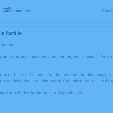
Parta
Hommages
0
a famille
chers amis,
grande tristesse que nous vous annonçons le décès d’Yvette
ons à utiliser cet espace pour laisser vos condoléances, pa
ravers des poèmes ou des textes. Cet endroit est un lieu d'e
plantation d’arbre hommage est
disponible ici
.