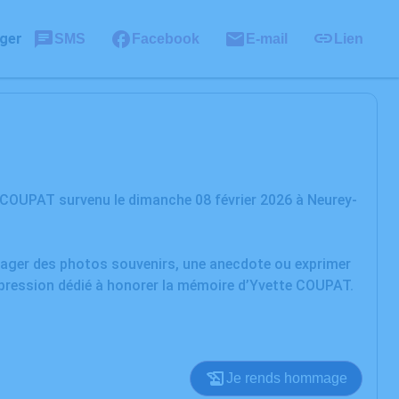
ger
SMS
Facebook
E-mail
Lien
 COUPAT survenu le dimanche 08 février 2026 à Neurey-
rtager des photos souvenirs, une anecdote ou exprimer
xpression dédié à honorer la mémoire d’Yvette COUPAT.
Je rends hommage