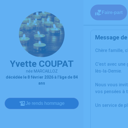
Faire-part
Message de l
Chère famille, 
Yvette COUPAT
C’est avec une 
lès-la-Demie.
née MARCAILLOZ
décédée le 8 février 2026 à l'âge de 84
ans
Nous vous invit
vos pensées à t
Je rends hommage
Un service de 