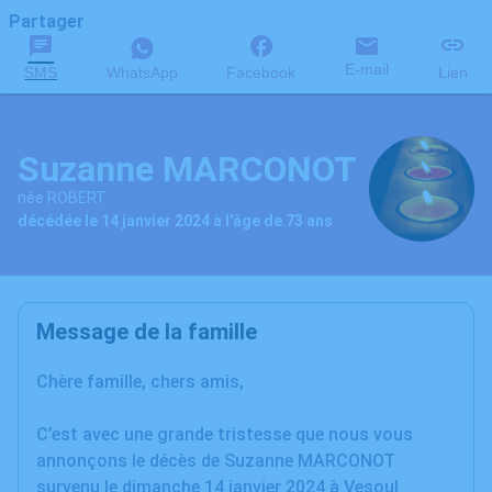
Partager
E-mail
SMS
WhatsApp
Facebook
Lien
Suzanne MARCONOT
née ROBERT
décédée le 14 janvier 2024 à l'âge de 73 ans
Message de la famille
Chère famille, chers amis,
C’est avec une grande tristesse que nous vous
annonçons le décès de Suzanne MARCONOT
survenu le dimanche 14 janvier 2024 à Vesoul.