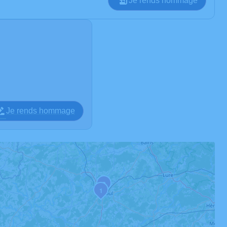
Je rends hommage
Je rends hommage
2
1