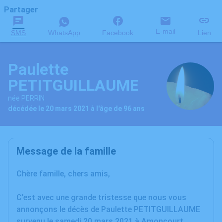
Partager
E-mail
SMS
WhatsApp
Facebook
Lien
Paulette
PETITGUILLAUME
née PERRIN
décédée le 20 mars 2021 à l'âge de 96 ans
Message de la famille
Chère famille, chers amis,
C’est avec une grande tristesse que nous vous
annonçons le décès de Paulette PETITGUILLAUME
survenu le samedi 20 mars 2021 à Amoncourt.