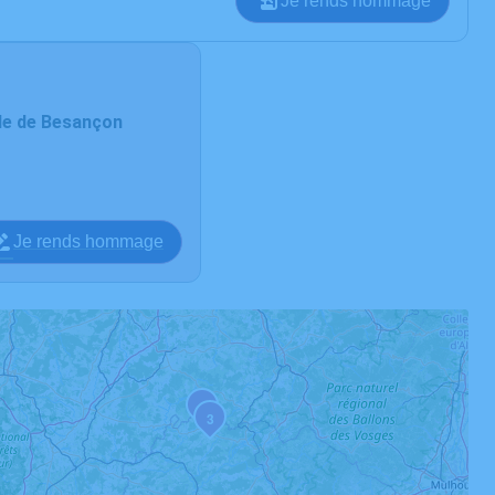
Je rends hommage
de de Besançon
Je rends hommage
1
3