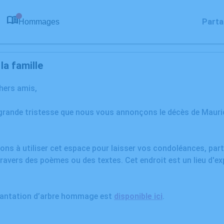
Parta
Hommages
0
a famille
chers amis,
 grande tristesse que nous vous annonçons le décès de Maur
ons à utiliser cet espace pour laisser vos condoléances, pa
ravers des poèmes ou des textes. Cet endroit est un lieu d'e
plantation d’arbre hommage est
disponible ici
.