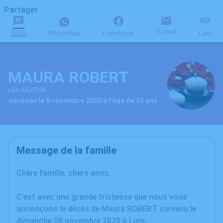
Partager
E-mail
SMS
WhatsApp
Facebook
Lien
MAURA ROBERT
née MOCNIK
décédée le 8 novembre 2020 à l'âge de 63 ans
Message de la famille
Chère famille, chers amis,
C’est avec une grande tristesse que nous vous
annonçons le décès de Maura ROBERT survenu le
dimanche 08 novembre 2020 à Lure.