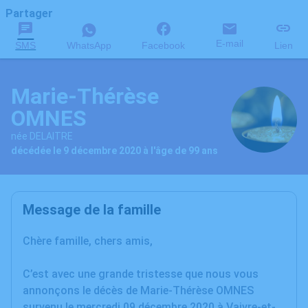
Partager
E-mail
SMS
WhatsApp
Facebook
Lien
Marie-Thérèse
OMNES
née DELAITRE
décédée le 9 décembre 2020 à l'âge de 99 ans
Message de la famille
Chère famille, chers amis,
C’est avec une grande tristesse que nous vous
annonçons le décès de Marie-Thérèse OMNES
survenu le mercredi 09 décembre 2020 à Vaivre-et-