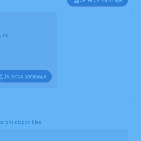
Je rends hommage
e de
Je rends hommage
seront disponibles.