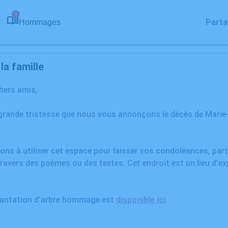
1
Parta
Hommages
a famille
chers amis,
 grande tristesse que nous vous annonçons le décès de Mari
ons à utiliser cet espace pour laisser vos condoléances, pa
ravers des poèmes ou des textes. Cet endroit est un lieu d'e
plantation d’arbre hommage est
disponible ici
.