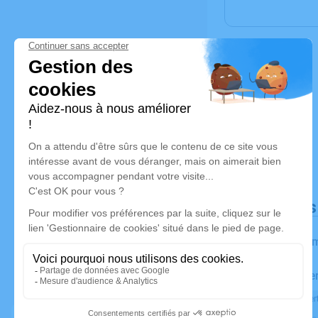
Déroulé de
Les inform
Activez une ale
Recevoir une aler