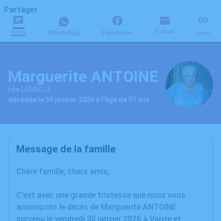
Partager
E-mail
SMS
WhatsApp
Facebook
Lien
Marguerite ANTOINE
née LAMIELLE
décédée le 30 janvier 2026 à l'âge de 97 ans
Message de la famille
Chère famille, chers amis,
C’est avec une grande tristesse que nous vous
annonçons le décès de Marguerite ANTOINE
survenu le vendredi 30 janvier 2026 à Vaivre et