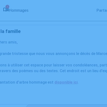
1
Parta
Hommages
a famille
chers amis,
grande tristesse que nous vous annonçons le décès de Marcel
ons à utiliser cet espace pour laisser vos condoléances, pa
ravers des poèmes ou des textes. Cet endroit est un lieu d'e
plantation d’arbre hommage est
disponible ici
.