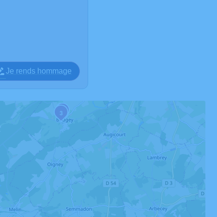
Je rends hommage
2
3