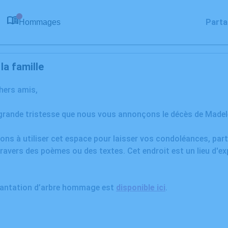
Parta
Hommages
0
a famille
chers amis,
 grande tristesse que nous vous annonçons le décès de Madel
ons à utiliser cet espace pour laisser vos condoléances, pa
ravers des poèmes ou des textes. Cet endroit est un lieu d'e
plantation d’arbre hommage est
disponible ici
.