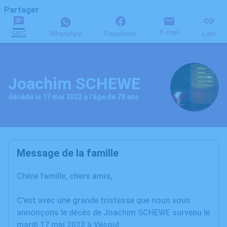
Partager
E-mail
SMS
WhatsApp
Facebook
Lien
Joachim SCHEWE
décédé le 17 mai 2022 à l'âge de 78 ans
Message de la famille
Chère famille, chers amis,
C’est avec une grande tristesse que nous vous
annonçons le décès de Joachim SCHEWE survenu le
mardi 17 mai 2022 à Vesoul.