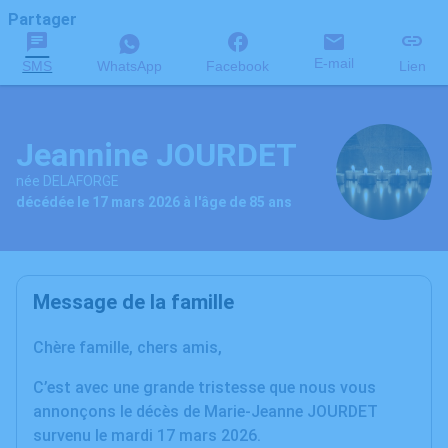
Partager
E-mail
SMS
WhatsApp
Facebook
Lien
Jeannine JOURDET
née DELAFORGE
décédée le 17 mars 2026 à l'âge de 85 ans
Message de la famille
Chère famille, chers amis,
C’est avec une grande tristesse que nous vous
annonçons le décès de Marie-Jeanne JOURDET
survenu le mardi 17 mars 2026.