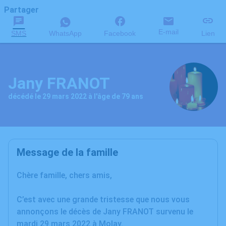
Partager
E-mail
SMS
WhatsApp
Facebook
Lien
Jany FRANOT
décédé le 29 mars 2022 à l'âge de 79 ans
Message de la famille
Chère famille, chers amis,
C’est avec une grande tristesse que nous vous
annonçons le décès de Jany FRANOT survenu le
mardi 29 mars 2022 à Molay.