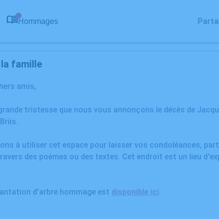
Parta
Hommages
0
a famille
chers amis,
grande tristesse que nous vous annonçons le décès de Jacque
Briis.
ons à utiliser cet espace pour laisser vos condoléances, pa
ravers des poèmes ou des textes. Cet endroit est un lieu d'e
plantation d’arbre hommage est
disponible ici
.