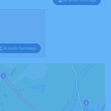
Je rends hommage
Je rends hommage
1
3