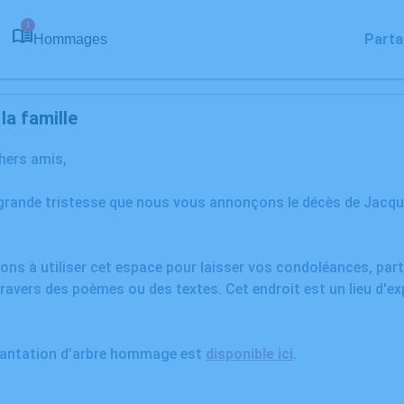
1
Parta
Hommages
a famille
chers amis,
grande tristesse que nous vous annonçons le décès de Jacquel
ons à utiliser cet espace pour laisser vos condoléances, pa
ravers des poèmes ou des textes. Cet endroit est un lieu d'e
plantation d’arbre hommage est
disponible ici
.