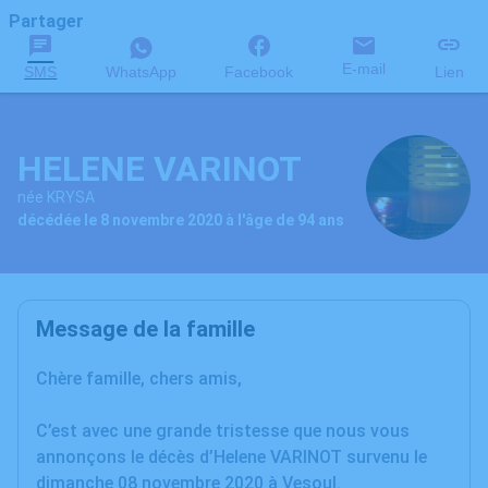
Partager
E-mail
SMS
WhatsApp
Facebook
Lien
HELENE VARINOT
née KRYSA
décédée le 8 novembre 2020 à l'âge de 94 ans
Message de la famille
Chère famille, chers amis,
C’est avec une grande tristesse que nous vous
annonçons le décès d’Helene VARINOT survenu le
dimanche 08 novembre 2020 à Vesoul.