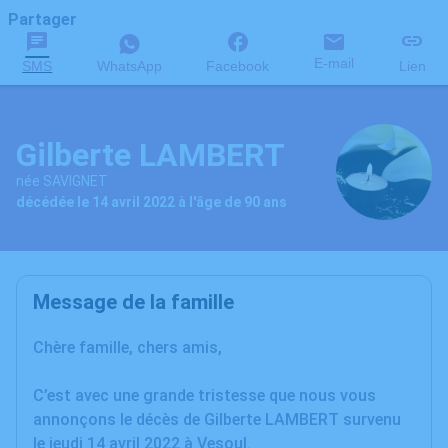
Partager
E-mail
SMS
WhatsApp
Facebook
Lien
Gilberte LAMBERT
née SAVIGNET
décédée le 14 avril 2022 à l'âge de 90 ans
Message de la famille
Chère famille, chers amis,
C’est avec une grande tristesse que nous vous
annonçons le décès de Gilberte LAMBERT survenu
le jeudi 14 avril 2022 à Vesoul.