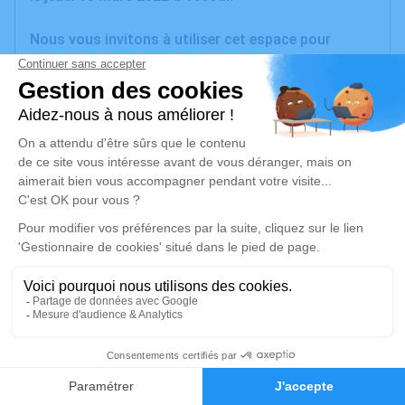
Nous vous invitons à utiliser cet espace pour
laisser vos condoléances, partager des photos
souvenirs, une anecdote ou exprimer vos pensées à
travers des poèmes ou des textes. Cet endroit est
un lieu d'expression dédié à honorer la mémoire de
Béatrice INVERNIZZI.
Un service de plantation d’arbre hommage est
disponible ici
.
Je rends hommage
Cérémonie religieuse
jeudi 17 mars 2022 à 14h30
3
Église de Gevigney Mercey de Gevigney-et-
Faire-part
Hommages
Mercey